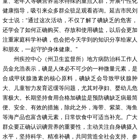
童、老年人等碘营养需求特殊的重点人群，开展个性化
健康指导，吸引来众多群众驻足观看咨询。延吉市民刘
女士说：“通过这次活动，不仅了解了碘缺乏的危害，
还学会了如何正确购买、存放和使用碘盐，以后会更加
注重家庭科学补碘，也会把今天学到的知识分享给家人
和朋友，一起守护身体健康。”
州疾控中心（州卫生监督所）地方病防治科工作人
员金允浩表示，碘是人体必不可少的一种微量元素，是
合成甲状腺激素的核心原料，碘缺乏会导致甲状腺肿
大、儿童智力发育迟缓等问题，尤其对孕妇、婴幼儿危
害极大。长期坚持食用合格加碘盐是预防碘缺乏病最简
便、安全、有效的措施，除此之外，海带、紫菜、海鱼
等海产品也富含碘元素，日常饮食中可适当补充。广大
群众要正确认识碘营养的重要性，主动关注自身碘摄入
水平，坚持科学、精准补碘，共同营造全社会支持、参