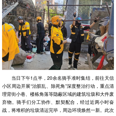
当日下午1点半，20余名骑手准时集结，前往天信
小区周边开展“治脏乱、除死角”深度整治行动，重点清
理背街小巷、楼栋角落等隐蔽区域的建筑垃圾和大件废
弃物。骑手们分工协作、默契配合，经过近两小时奋
战，将堆积的垃圾清运完毕，周边环境焕然一新。此次