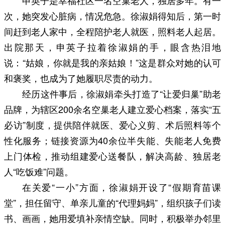
申英子是幸福社区一名空巢老人，独居多年。有一
次，她突发心脏病，情况危急。徐淑娟得知后，第一时
间赶到老人家中，全程陪护老人就医，照料老人起居。
出院那天，申英子拉着徐淑娟的手，眼含热泪地
说：“姑娘，你就是我的亲姑娘！”这是群众对她的认可
和褒奖，也成为了她履职尽责的动力。
经历这件事后，徐淑娟牵头打造了“让爱归巢”助老
品牌，为辖区200余名空巢老人建立爱心档案，落实“五
必访”制度，提供陪伴就医、爱心义剪、术后照料等个
性化服务；链接资源为40余位半失能、失能老人免费
上门体检，推动组建爱心送餐队，解决高龄、独居老
人“吃饭难”问题。
在关爱“一小”方面，徐淑娟开设了“假期育苗课
堂”，担任留守、单亲儿童的“代理妈妈”，组织孩子们读
书、画画，她用爱填补亲情空缺。同时，积极举办邻里