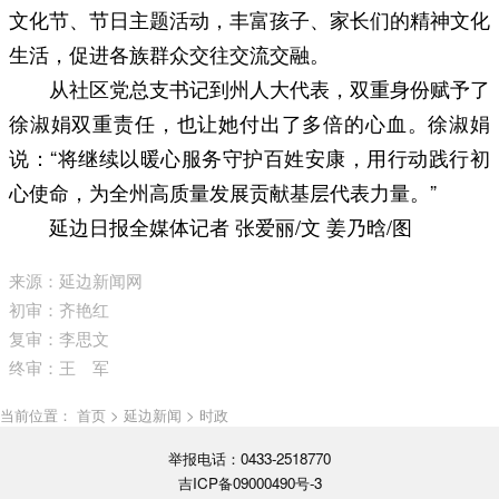
文化节、节日主题活动，丰富孩子、家长们的精神文化
生活，促进各族群众交往交流交融。
从社区党总支书记到州人大代表，双重身份赋予了
徐淑娟双重责任，也让她付出了多倍的心血。徐淑娟
说：“将继续以暖心服务守护百姓安康，用行动践行初
心使命，为全州高质量发展贡献基层代表力量。”
延边日报全媒体记者 张爱丽/文 姜乃晗/图
来源：延边新闻网
初审：齐艳红
复审：李思文
终审：王 军
当前位置： 首页 > 延边新闻 > 时政
举报电话：0433-2518770
吉ICP备09000490号-3