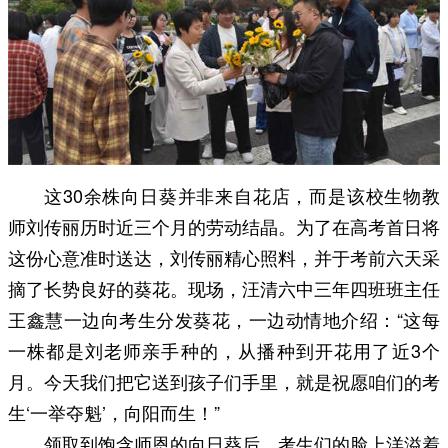
这30余株向日葵并非来自花店，而是该校生物教
师刘传丽历时近三个月的劳动结晶。为了在高考首日将
这份心意准时送达，刘传丽精心照料，并于考前六天采
摘了长势良好的葵花。现场，汪清六中三年四班班主任
王鑫慧一边向考生分发葵花，一边动情地介绍：“这每
一株都是刘老师亲手种的，从播种到开花用了近3个
月。今天我们把它送到孩子们手里，就是祝愿咱们的考
生‘一举夺魁’，向阳而生！”
领取到饱含师恩的向日葵后，考生们的脸上洋溢着