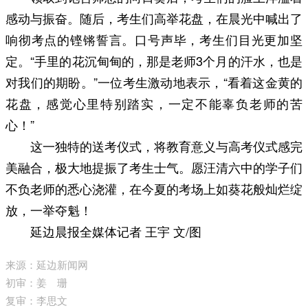
感动与振奋。随后，考生们高举花盘，在晨光中喊出了
响彻考点的铿锵誓言。口号声毕，考生们目光更加坚
定。“手里的花沉甸甸的，那是老师3个月的汗水，也是
对我们的期盼。”一位考生激动地表示，“看着这金黄的
花盘，感觉心里特别踏实，一定不能辜负老师的苦
心！”
这一独特的送考仪式，将教育意义与高考仪式感完
美融合，极大地提振了考生士气。愿汪清六中的学子们
不负老师的悉心浇灌，在今夏的考场上如葵花般灿烂绽
放，一举夺魁！
延边晨报全媒体记者 王宇 文/图
来源：延边新闻网
初审：姜 珊
复审：李思文