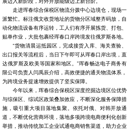
展迈入新阶段，对外开放能级迈上新台阶。
走进珲春综合保税区物流分拨中心边境仓，现场一
派繁忙。标注俄文收货地址的货物分区域整齐码放，自
动化物流设备有序运转，工人们有序开展拣货、打包、
贴单作业，大批包裹经珲春口岸跨境发往俄罗斯各地。
“货物清晨运抵园区，完成接货入库、海关查验、
出口报关等流程后，当日下午即可从珲春口岸出境，直
达俄罗斯及欧美等国家和地区。”珲春畅达电子商务有
限公司负责人闫禹辰介绍，高效便捷的通关物流体系，
为跨境业务提速增效提供了坚实保障。
今年以来，珲春综合保税区深度挖掘边境区位优势
与综保区、综试区政策叠加效应，不断深化服务保障措
施，吸引重大项目落地集聚。依托对俄、对韩开放通
道，不断优化营商环境，落地多项跨境电商便利化创新
举措，推动传统加工企业试通电商销售渠道，助力企业