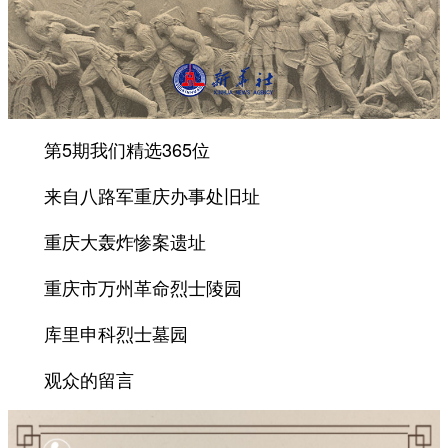
第5期我们精选365位
来自八路军重庆办事处旧址
重庆大轰炸惨案遗址
重庆市万州革命烈士陵园
库里申科烈士墓园
观众的留言