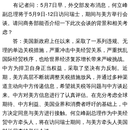
有记者问：5月7日早，外交部发布消息，何立峰
副总理将于5月9日-12日访问瑞士，期间与美方举行会
谈。请问商务部能否介绍一下此次会谈的背景和相关考
虑？
答：美国新政府上任以来，采取了一系列违规、无
理的单边关税措施，严重冲击中美经贸关系，严重扰乱
国际经贸秩序，也给世界经济复苏增长带来严峻挑战。
中方为捍卫自身正当权益，采取了坚决有力反制。近
期，美方高层不断就调整关税措施放风，并通过多种渠
道主动向中方传递信息，希望就关税等问题与中方谈起
来。中方对美方信息进行了认真评估。在充分考虑全球
期待、中方利益、美国业界和消费者呼吁的基础上，中
方决定同意与美方进行接触。何立峰副总理作为中美经
贸中方牵头人，将在访问瑞士期间，与美方牵头人美国