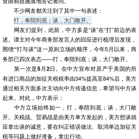
查限制措施落地答记者问。
不少网友都关注到了其中一句表述：
打，奉陪到底；谈，大门敞开。
网友们提到，此前，中方多是“谈”在“打”前边的表
述。谭主对今年商务部发言人的回应进行梳理后发现，
，今年5月以来，商
围绕“打与谈”这一原则立场的顺序
务部已四次表态——打，奉陪到底；谈，大门敞开。
在中方宣布对原产于美国的所
第一次是5月2日。
有进口商品的加征关税税率由34%提高至84%后，美方
通过相关方面多次主动向中方传递信息，希望与中方谈
起来。对此，中方表示：
中方立场始终如一，打，奉陪到底；谈，大门敞
开。关税战、贸易战是由美方单方发起的，美方想谈就
应拿出谈的诚意，要在纠正错误做法、取消单边加征关
税等问题上做好准备，拿出行动。