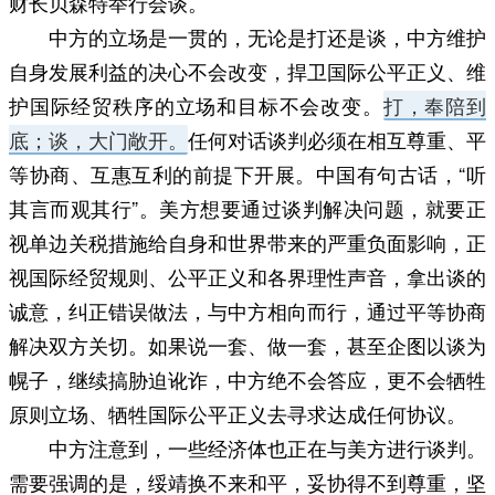
财长贝森特举行会谈。
中方的立场是一贯的，无论是打还是谈，中方维护
自身发展利益的决心不会改变，捍卫国际公平正义、维
护国际经贸秩序的立场和目标不会改变。
打，奉陪到
底；谈，大门敞开。
任何对话谈判必须在相互尊重、平
等协商、互惠互利的前提下开展。中国有句古话，“听
其言而观其行”。美方想要通过谈判解决问题，就要正
视单边关税措施给自身和世界带来的严重负面影响，正
视国际经贸规则、公平正义和各界理性声音，拿出谈的
诚意，纠正错误做法，与中方相向而行，通过平等协商
解决双方关切。如果说一套、做一套，甚至企图以谈为
幌子，继续搞胁迫讹诈，中方绝不会答应，更不会牺牲
原则立场、牺牲国际公平正义去寻求达成任何协议。
中方注意到，一些经济体也正在与美方进行谈判。
需要强调的是，绥靖换不来和平，妥协得不到尊重，坚