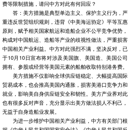
费等限制措施，请问中方对此有何回应？
答：美方措施是典型单边主义、保护主义行为，严
重违反世贸组织规则，违背《中美海运协定》平等互惠
原则，赋予相关国家航运和造船企业不公平竞争优势，
构成对中国航运、造船等产业的歧视性做法，严重损害
中国相关产业利益。中方对此强烈不满，坚决反对，已
于10月10日宣布将对涉及美国旗、美国造、美国公司
拥有、参股或经营等美国元素的船舶收取特别港务费。
美方措施不仅影响全球供应链稳定、大幅提高国际
贸易成本，也会推高美国内通胀，损害美港口竞争力和
就业，影响美自身供应链安全和韧性。美方产业界对此
也有很多反对声音，充分显示出美方做法损人不利己，
无益于自身造船业发展。
为进一步维护中国相关产业利益，中方有关部门根
据《中华人民共和国国家安全法》《中华人民共和国反