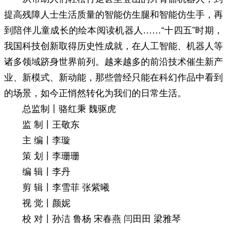
提高残障人士生活质量的智能仿生腿和智能仿生手，再
到陪伴儿童成长的绘本阅读机器人……“十四五”时期，
我国科技创新取得历史性成就，在人工智能、机器人等
诸多领域跻身世界前列。越来越多的前沿技术催生新产
业、新模式、新动能，那些曾经只能在科幻作品中看到
的场景，如今正悄然转化为我们的日常生活。
总监制丨骆红秉 魏驱虎
监 制丨王敬东
主 编丨李璇
策 划丨李珊珊
编 辑丨李丹
剪 辑丨李雪菲 张紫曦
视 觉丨颜妮
校 对丨孙洁 鲁杨 宋春燕 闫田田 梁雅琴