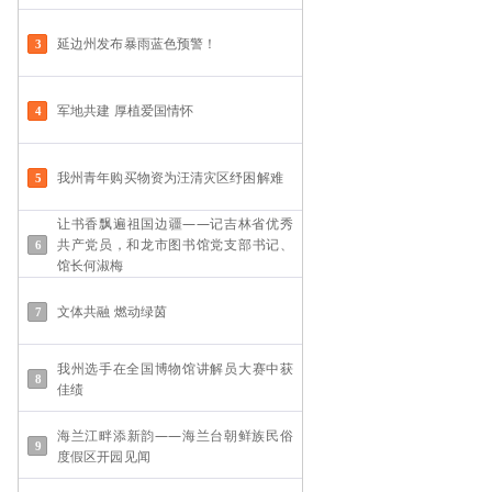
延边州发布暴雨蓝色预警！
军地共建 厚植爱国情怀
我州青年购买物资为汪清灾区纾困解难
让书香飘遍祖国边疆——记吉林省优秀
共产党员，和龙市图书馆党支部书记、
馆长何淑梅
文体共融 燃动绿茵
我州选手在全国博物馆讲解员大赛中获
佳绩
海兰江畔添新韵——海兰台朝鲜族民俗
度假区开园见闻