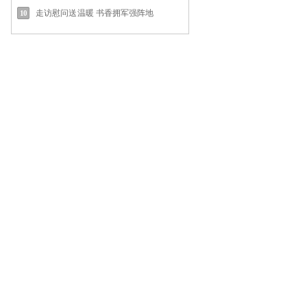
走访慰问送温暖 书香拥军强阵地