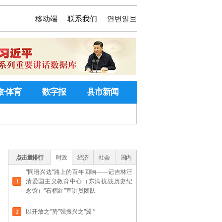
移动端
联系我们
연변일보
旅·体育
数字报
县市新闻
点击量排行
时政
经济
社会
国内
“同语兴边”路上的百年回响——记吉林汪
清爱国主义教育中心（东满抗战历史纪
念馆）“石榴红”宣讲员团队
以开放之“势”强振兴之“翼 ”