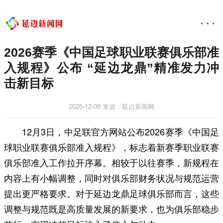
2026赛季《中国足球职业联赛俱乐部准
入规程》公布 “延边龙鼎”精准发力冲
击新目标
2025-12-09
来源：延边新闻网
12月3日，中足联官方网站公布2026赛季《中国足
球职业联赛俱乐部准入规程》，标志着新赛季职业联赛
俱乐部准入工作拉开序幕。相较于以往赛季，新规程在
内容上有小幅调整，同时对俱乐部财务状况与规范运营
提出更严格要求。对于延边龙鼎足球俱乐部而言，这些
调整与规范既是高质量发展的新要求，也为俱乐部稳步