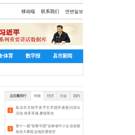
移动端
联系我们
연변일보
旅·体育
数字报
县市新闻
点击量排行
时政
经济
社会
国内
延吉市文联手牵手艺术团开展慰问演出
活动 传承军魂 赓续荣光
第十一届“创客中国”吉林省中小企业创新
创业大赛延边地区赛收官