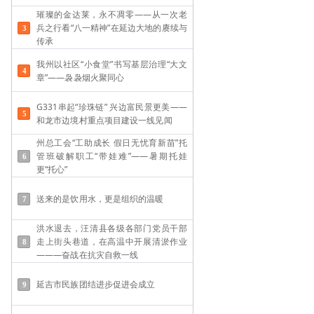
璀璨的金达莱，永不凋零——从一次老
兵之行看“八一精神”在延边大地的赓续与
传承
我州以社区“小食堂”书写基层治理“大文
章”——袅袅烟火聚同心
G331串起“珍珠链” 兴边富民景更美——
和龙市边境村重点项目建设一线见闻
州总工会“工助成长 假日无忧育新苗”托
管班破解职工“带娃难”——​暑期托娃
更“托心”
送来的是饮用水，更是组织的温暖
洪水退去，汪清县各级各部门党员干部
走上街头巷道，在高温中开展清淤作业
———奋战在抗灾自救一线
延吉市民族团结进步促进会成立