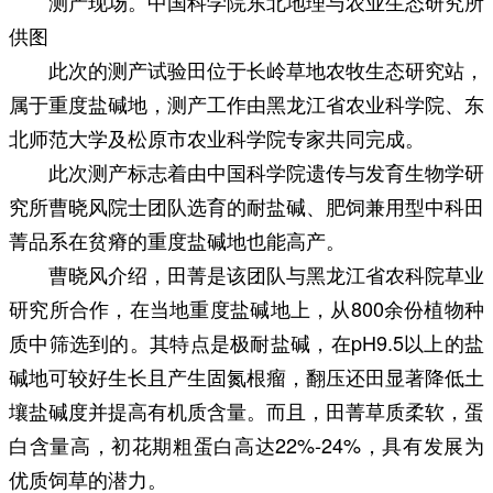
测产现场。中国科学院东北地理与农业生态研究所
供图
此次的测产试验田位于长岭草地农牧生态研究站，
属于重度盐碱地，测产工作由黑龙江省农业科学院、东
北师范大学及松原市农业科学院专家共同完成。
此次测产标志着由中国科学院遗传与发育生物学研
究所曹晓风院士团队选育的耐盐碱、肥饲兼用型中科田
菁品系在贫瘠的重度盐碱地也能高产。
曹晓风介绍，田菁是该团队与黑龙江省农科院草业
研究所合作，在当地重度盐碱地上，从800余份植物种
质中筛选到的。其特点是极耐盐碱，在pH9.5以上的盐
碱地可较好生长且产生固氮根瘤，翻压还田显著降低土
壤盐碱度并提高有机质含量。而且，田菁草质柔软，蛋
白含量高，初花期粗蛋白高达22%-24%，具有发展为
优质饲草的潜力。