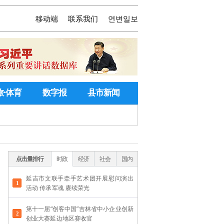
移动端
联系我们
연변일보
旅·体育
数字报
县市新闻
点击量排行
时政
经济
社会
国内
延吉市文联手牵手艺术团开展慰问演出
活动 传承军魂 赓续荣光
第十一届“创客中国”吉林省中小企业创新
创业大赛延边地区赛收官