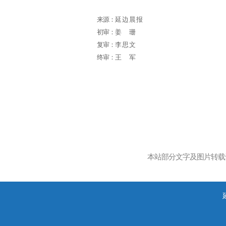
来源：
延边晨报
初审：
姜珊
复审：
李思文
终审：
王军
本站部分文字及图片转载