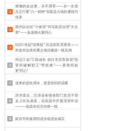
璀璨的金达莱，永不凋零——从一次老
兵之行看“八一精神”在延边大地的赓续与
传承
我州以社区“小食堂”书写基层治理“大文
章”——袅袅烟火聚同心
G331串起“珍珠链” 兴边富民景更美——
和龙市边境村重点项目建设一线见闻
州总工会“工助成长 假日无忧育新苗”托
管班破解职工“带娃难”——​暑期托娃
更“托心”
送来的是饮用水，更是组织的温暖
洪水退去，汪清县各级各部门党员干部
走上街头巷道，在高温中开展清淤作业
———奋战在抗灾自救一线
延吉市民族团结进步促进会成立