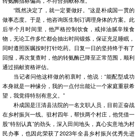
转氨酶指标偏高，不符合捐献标准。
“既然决定了，就一定要做好。”这是朴成国一贯的
做事态度。于是，他咨询医生制订调理身体的方案。此
后半个月时间里，他严格控制饮食，戒掉油腻辛辣食
物，无论工作多忙都会抽出时间锻炼，保证充足睡眠，
同时遵照医嘱按时打针吃药。日复一日的坚持终于有了
回报，再次复查时，他的转氨酶已降至正常范围，顺利
通过捐献资格评估。
当记者问他这样做的初衷时，他说：“能配型成功
本身就是一种缘分，我的一点付出能让一个家庭重获希
望，我觉得特别有意义。”
朴成国是汪清县法院的一名文职人员，目前正奋战
在乡村振兴一线。驻村四年，帮扶两个村庄，他凭借一
股“特别认真”的劲头，深入田间地头，真心实意地为村
民办事，也因此荣获了2023年全县乡村振兴优秀先进