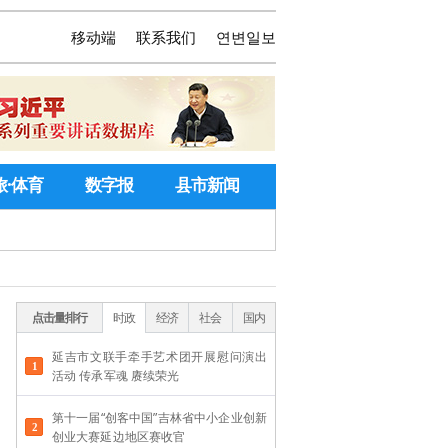
移动端
联系我们
연변일보
旅·体育
数字报
县市新闻
点击量排行
时政
经济
社会
国内
延吉市文联手牵手艺术团开展慰问演出
活动 传承军魂 赓续荣光
第十一届“创客中国”吉林省中小企业创新
创业大赛延边地区赛收官