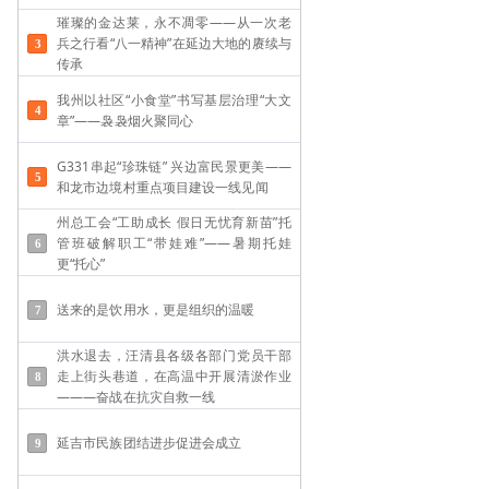
璀璨的金达莱，永不凋零——从一次老
兵之行看“八一精神”在延边大地的赓续与
传承
我州以社区“小食堂”书写基层治理“大文
章”——袅袅烟火聚同心
G331串起“珍珠链” 兴边富民景更美——
和龙市边境村重点项目建设一线见闻
州总工会“工助成长 假日无忧育新苗”托
管班破解职工“带娃难”——​暑期托娃
更“托心”
送来的是饮用水，更是组织的温暖
洪水退去，汪清县各级各部门党员干部
走上街头巷道，在高温中开展清淤作业
———奋战在抗灾自救一线
延吉市民族团结进步促进会成立