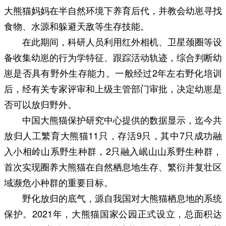
大熊猫妈妈在半自然环境下养育后代，并教会幼崽寻找
食物、水源和躲避天敌等生存技能。
在此期间，科研人员利用红外相机、卫星颈圈等设
备收集幼崽的行为学特征、跟踪活动轨迹，综合判断幼
崽是否具有野外生存能力。一般经过2年左右野化培训
后，经有关专家评审和上级主管部门审批，决定幼崽是
否可以放归野外。
中国大熊猫保护研究中心提供的数据显示，迄今共
放归人工繁育大熊猫11只，存活9只，其中7只成功融
入小相岭山系野生种群，2只融入岷山山系野生种群，
首次实现圈养大熊猫在自然栖息地生存、繁衍并复壮区
域濒危小种群的重要目标。
野化放归的底气，源自我国对大熊猫栖息地的系统
保护。2021年，大熊猫国家公园正式设立，总面积达