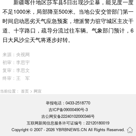
新疆喀什地区莎车县5日出现沙尘暴，能见度一度
不足1000米，局部降至500米。当地公安交管部门第一
时间启动恶劣天气应急预案，增派警力驻守城区主次干
道、十字路口，疏导分流过往车辆。气象部门预计，6
日大风沙尘天气将逐步好转。
来源：央视网
初审：李思宇
复审：李思文
终审：王 军
当前位置： 首页 > 网宣
举报电话：0433-2518770
吉ICP备09000490号-3
吉公网安备22240102000346号
互联网新闻信息服务许可证编号：22120180019
Copyright © 2007 -
2026 YBRBNEWS.CN All Rights Reserved.