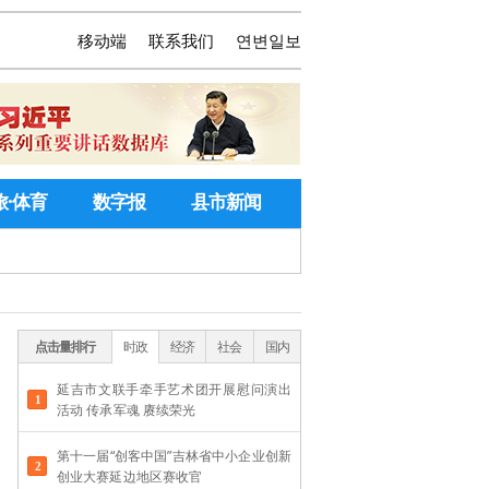
移动端
联系我们
연변일보
旅·体育
数字报
县市新闻
点击量排行
时政
经济
社会
国内
延吉市文联手牵手艺术团开展慰问演出
活动 传承军魂 赓续荣光
第十一届“创客中国”吉林省中小企业创新
创业大赛延边地区赛收官