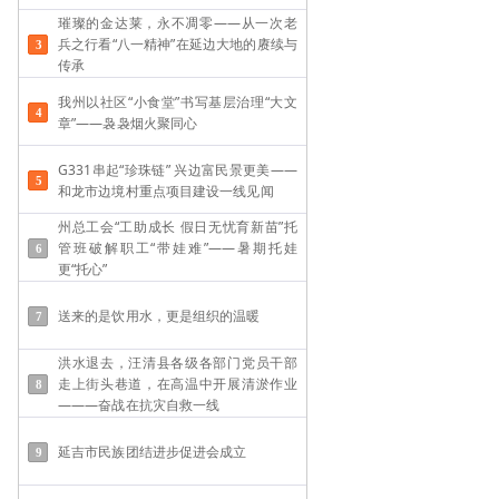
璀璨的金达莱，永不凋零——从一次老
兵之行看“八一精神”在延边大地的赓续与
传承
我州以社区“小食堂”书写基层治理“大文
章”——袅袅烟火聚同心
G331串起“珍珠链” 兴边富民景更美——
和龙市边境村重点项目建设一线见闻
州总工会“工助成长 假日无忧育新苗”托
管班破解职工“带娃难”——​暑期托娃
更“托心”
送来的是饮用水，更是组织的温暖
洪水退去，汪清县各级各部门党员干部
走上街头巷道，在高温中开展清淤作业
———奋战在抗灾自救一线
延吉市民族团结进步促进会成立