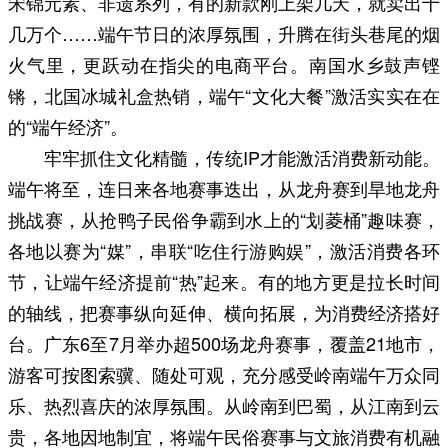
宋锦元素、非遗系列，有的新款刚上架几天，就卖出十
几万个……端午节日的浓厚氛围，升腾在街头巷尾的烟
火气里，更跃动在指尖的电商平台。南国水乡鼓声铿
锵，北国冰城礼盒热销，端午“文化大餐”激活实实在在
的“端午经济”。
牢牢抓住文化精髓，传统IP才能激活消费新动能。
端午将至，连日来各地赛事迭出，从龙舟赛到旱地龙舟
挑战赛，从抢鸭子民俗争霸到水上的“划菱桶”趣味赛，
各地以赛为“媒”，串联“吃住行游购娱”，激活消费各环
节，让端午经济提前“热”起来。有的地方更是拉长时间
的轴线，把赛事纵向延伸、横向拓展，为消费经济搭好
台。广东6至7月举办超500场龙舟赛事，覆盖21地市，
游客可按图索骥、随处可观，充分感受岭南端午万众同
乐、热烈喜庆的浓厚氛围。从岭南到巴蜀，从江南到云
贵，各地因地制宜，将端午民俗赛事与文旅消费有机融