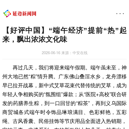
【好评中国】“端午经济”提前“热”起
来，飘出浓浓文化味
2026-06-16
来源：中安在线
再过几天，我们将迎来端午假期。端午虽未至，神
州大地已然“粽”情升腾。广东佛山叠滘水乡，龙舟漂移
早已拉开战幕，新中式艾草花束代替传统的艾草，成为
年轻人争相购买的“氛围组”爆款；从“医院+高校”联合研
发的药膳养生粽，到一口回甘的“粽茶”，再到义乌国际
商贸城各式端午时令饰品琳琅满目、色彩鲜艳，五彩
绳、古风香囊、民俗挂饰等节庆用品全面进入热销期，