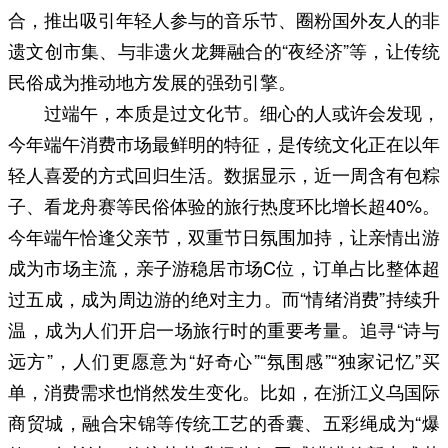
合，推出吸引年轻人参与的音乐节、圈粉国外友人的非
遗文创市集、与非遗火龙舞融合的“夜经济”等，让传统
民俗成为推动地方发展的强劲引擎。
过端午，本质是过文化节。细心的人或许会发现，
今年端午消费市场最鲜明的特征，是传统文化正在以年
轻人喜爱的方式回归生活。数据显示，近一周含有包粽
子、看龙舟赛等民俗体验的旅行热度环比增长超40%。
今年端午恰逢父亲节，双重节日氛围加持，让亲情出游
成为市场主流，亲子游稳居市场C位，订单占比整体超
过五成，成为周边游的绝对主力。而“情绪消费”持续升
温，成为人们开启一场旅行时的重要考量。追寻“诗与
远方”，人们更愿意为“好奇心”“氛围感”“独家记忆”买
单，消费需求也悄然发生变化。比如，在浙江义乌国际
商贸城，融合宋锦等传统工艺的香囊、五彩绳成为“爆