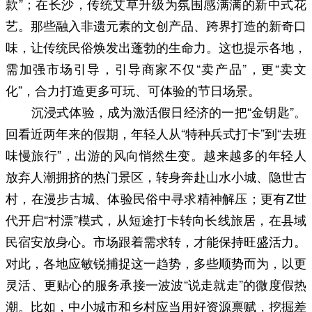
款”；在长沙，传统艾草升级为氛围感满满的新中式花
艺。那些融入非遗元素的文创产品、跨界打造的新奇口
味，让传统民俗焕发出蓬勃的生命力。这也提示各地，
需加强市场引导，引导商家不仅“卖产品”，更“卖文
化”，合力打造更多可玩、可体验的节日场景。
沉浸式体验，成为激活假日经济的一把“金钥匙”。
回看近两年来的假期，年轻人从“特种兵式打卡”到“去班
味慢旅行”，出游的风向悄然生变。越来越多的年轻人
放弃人潮拥挤的热门景区，转身奔赴山水小城、隐世古
村，在漫步古城、体验民俗中寻求精神解压；更有Z世
代开启“村漂”模式，从短途打卡转向长线旅居，在县域
民宿安放身心。市场跟着需求转，才能保持旺盛活力。
对此，各地应敏锐捕捉这一趋势，多些顺势而为，以更
灵活、更贴心的服务承接一波波“说走就走”的微度假热
潮。比如，中小城市和乡村应当用好资源禀赋，挖掘差