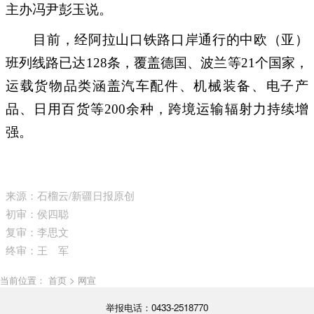
主办冯尹彭玉说。
目前，经阿拉山口铁路口岸通行的中欧（亚）
班列线路已达128条，覆盖德国、波兰等21个国家，
运载货物品类涵盖汽车配件、机械装备、电子产
品、日用百货等200余种，跨境运输辐射力持续增
强。
来源：石榴云/新疆日报原创
初审：侯四聪
复审：李思文
终审：王 军
当前位置： 首页 > 网宣
举报电话：0433-2518770