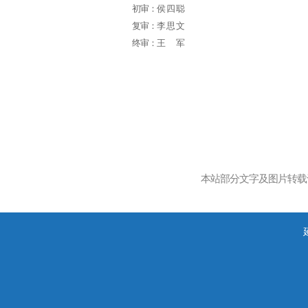
初审：
侯四聪
复审：
李思文
终审：
王 军
本站部分文字及图片转载