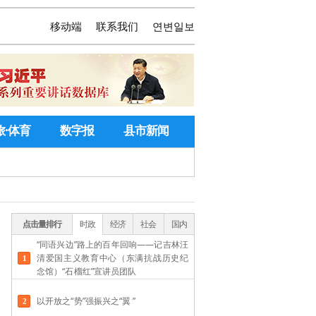
移动端
联系我们
연변일보
旅·体育
数字报
县市新闻
点击量排行
时政
经济
社会
国内
“同语兴边”路上的百年回响——记吉林汪
清爱国主义教育中心（东满抗战历史纪
念馆）“石榴红”宣讲员团队
以开放之“势”强振兴之“翼 ”