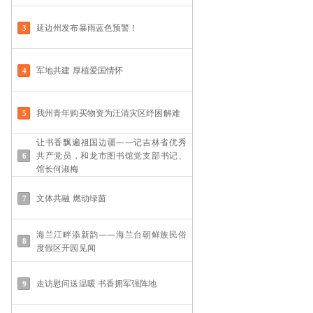
延边州发布暴雨蓝色预警！
军地共建 厚植爱国情怀
我州青年购买物资为汪清灾区纾困解难
让书香飘遍祖国边疆——记吉林省优秀
共产党员，和龙市图书馆党支部书记、
馆长何淑梅
文体共融 燃动绿茵
海兰江畔添新韵——海兰台朝鲜族民俗
度假区开园见闻
走访慰问送温暖 书香拥军强阵地