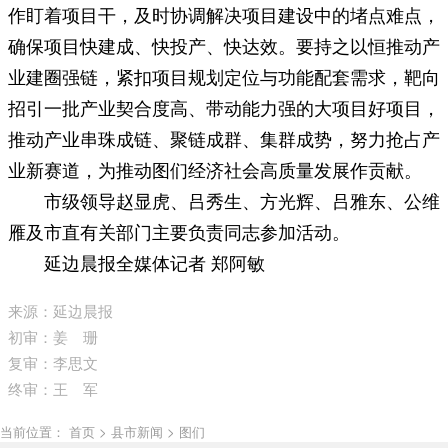
作盯着项目干，及时协调解决项目建设中的堵点难点，
确保项目快建成、快投产、快达效。要持之以恒推动产
业建圈强链，紧扣项目规划定位与功能配套需求，靶向
招引一批产业契合度高、带动能力强的大项目好项目，
推动产业串珠成链、聚链成群、集群成势，努力抢占产
业新赛道，为推动图们经济社会高质量发展作贡献。
市级领导赵显虎、吕秀生、方光辉、吕雅东、公维
雁及市直有关部门主要负责同志参加活动。
延边晨报全媒体记者 郑阿敏
来源：延边晨报
初审：姜 珊
复审：李思文
终审：王 军
当前位置： 首页 > 县市新闻 > 图们