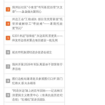
我州以社区“小食堂”书写基层治理“大文
章”——袅袅烟火聚同心
州总工会“工助成长 假日无忧育新苗”托
管班破解职工“带娃难”——​暑期托娃
更“托心”
G331串起“珍珠链” 兴边富民景更美——
和龙市边境村重点项目建设一线见闻
延吉市民族团结进步促进会成立
我州开展2026年军队离退休干部荣誉疗
养活动
图们边检站邀请老兵参观图们口岸 国门
忆烽火 薪火永相传
“同语兴边”路上的百年回响——记吉林汪
清爱国主义教育中心（东满抗战历史纪
念馆）“石榴红”宣讲员团队