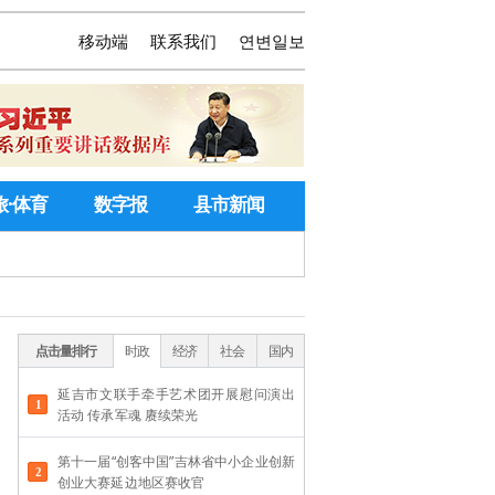
移动端
联系我们
연변일보
旅·体育
数字报
县市新闻
点击量排行
时政
经济
社会
国内
延吉市文联手牵手艺术团开展慰问演出
活动 传承军魂 赓续荣光
第十一届“创客中国”吉林省中小企业创新
创业大赛延边地区赛收官