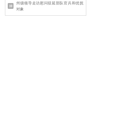
州级领导走访慰问驻延部队官兵和优抚
对象