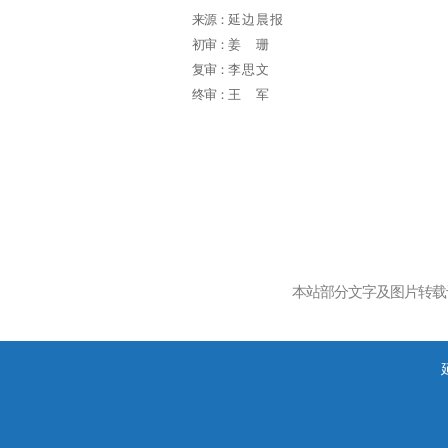
来源：
延边晨报
初审：
姜珊
复审：
李思文
终审：
王军
本站部分文字及图片转载