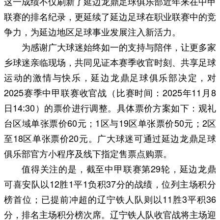
这一成绩不仅刷新了延边龙鼎足球俱乐部近年来在中甲
联赛的排名纪录，更延续了延边足球在职业联赛中的竞
争力，为延边地区足球事业发展注入新活力。
为感谢广大球迷始终如一的支持与陪伴，让更多家
乡球迷亲临现场，共同见证本赛季收官时刻、共享足球
运动的激情与快乐，延边龙鼎足球俱乐部决定，对
2025赛季中甲联赛收官战（比赛时间：2025年11月8
日14:30）的票价进行调整。具体票价方案如下：观礼
台区域单张票价60元；1区与19区单张票价50元；2区
至18区单张票价20元。广大球迷可通过延边龙鼎足球
俱乐部官方小程序及线下指定售票点购票。
值得关注的是，截至中甲联赛第29轮，延边龙鼎
可喜安队以12胜1平1负积37分的战绩，位列主场积分
榜首位；已提前冲超的辽宁铁人队则以11胜3平积36
分，排名主场积分榜次席。辽宁铁人队收官战将主场迎