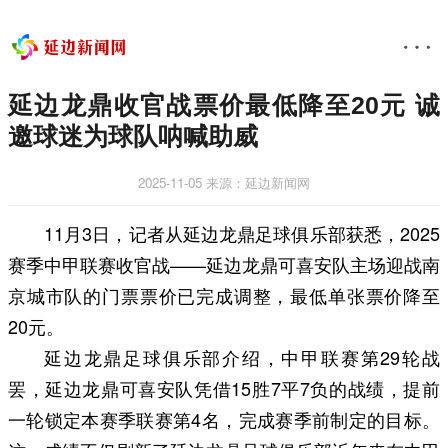
延边龙鼎收官战票价最低降至20元 诚
邀球迷为球队呐喊助威
2025-11-05
来源：延边新闻网
11月3日，记者从延边龙鼎足球俱乐部获悉，2025
赛季中甲联赛收官战——延边龙鼎可喜安队主场迎战南
京城市队的门票票价已完成调整，最低单张票价降至
20元。
延边龙鼎足球俱乐部介绍，中甲联赛第29轮战
罢，延边龙鼎可喜安队凭借15胜7平7负的战绩，提前
一轮锁定本赛季联赛第4名，完成赛季前制定的目标。