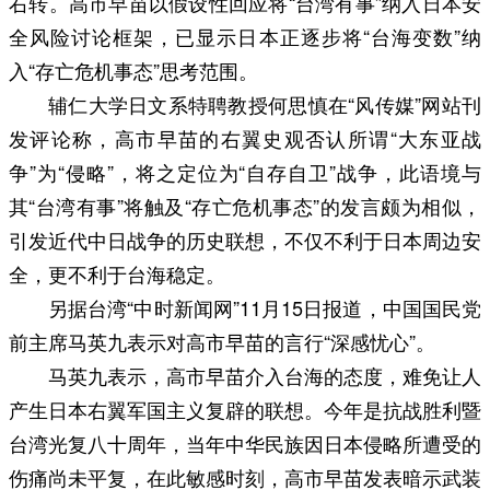
右转。高市早苗以假设性回应将“台湾有事”纳入日本安
全风险讨论框架，已显示日本正逐步将“台海变数”纳
入“存亡危机事态”思考范围。
辅仁大学日文系特聘教授何思慎在“风传媒”网站刊
发评论称，高市早苗的右翼史观否认所谓“大东亚战
争”为“侵略”，将之定位为“自存自卫”战争，此语境与
其“台湾有事”将触及“存亡危机事态”的发言颇为相似，
引发近代中日战争的历史联想，不仅不利于日本周边安
全，更不利于台海稳定。
另据台湾“中时新闻网”11月15日报道，中国国民党
前主席马英九表示对高市早苗的言行“深感忧心”。
马英九表示，高市早苗介入台海的态度，难免让人
产生日本右翼军国主义复辟的联想。今年是抗战胜利暨
台湾光复八十周年，当年中华民族因日本侵略所遭受的
伤痛尚未平复，在此敏感时刻，高市早苗发表暗示武装