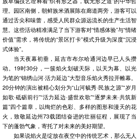
族草编技艺诠释着“织有形之器，载无形之道”的中华哲
理。园区南侧，朝鲜族米酒展陈在廊道两旁，游客可以
通过舌尖和味蕾，感受人民群众源远流长的生产生活智
慧。这些活动精准满足了当下游客对“情感体验”与“情绪
价值”需求，将传统的“景区打卡”模式升级为深度“沉浸
式体验”。
当天夜幕初垂，延吉市布尔哈通河边早已人头攒
动。19时30分，一簇焰火划破天际，以天为幕、以光
为笔的“锦绣山河·活力延边”大型音乐焰火秀拉开帷幕。
20分钟的演出被精心划分为“山河毓秀·民族之源”“岁月
如歌·砥砺前行”“活力延边·盛世欢歌”“逐梦未来·共筑新
篇”四个篇章，以绚烂的色彩、多样的图形和漫天的花
火，致敬延边州73载团结奋进的壮丽征程，展现了当
下的蓬勃气象，寄托了对未来的美好期望。
如果说焰火是绽放在夜空中的传统艺术，那么无人