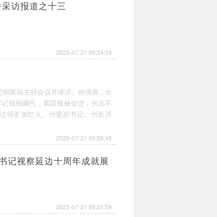
中采访报道之十三
2025-07-21 09:24:04
记胡家福主持会议并讲话。他强调，全
牢记领袖嘱托，紧跟领袖奋进，矢志不
过得更加红火。州委副书记、州长洪
2025-07-21 09:26:45
总书记视察延边十周年成就展
2025-07-21 09:31:59