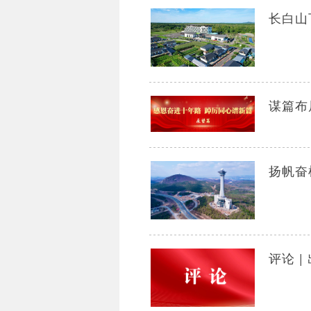
长白山
谋篇布
扬帆奋
评论 