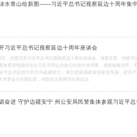
绿水青山绘新图——习近平总书记视察延边十周年集
开习近平总书记视察延边十周年座谈会
18日，州委召开习近平总书记视察延边十周年座谈会。省委常委、州委书
更加紧密地团结在以习近平同志为核心的党中央周围，感恩领袖关怀，
近平总书记指引的方向砥砺前行，努力把家园建设得更加美丽、把日子
大常委会主任蔡红星，州政协主席康芳出席会议。
砺奋进 守护边疆安宁 州公安局民警集体参观习近平