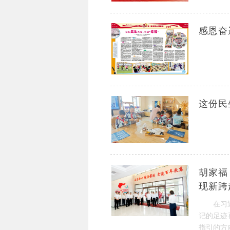
感恩奋
这份民
胡家福
现新跨
在习
记的足迹
指引的方