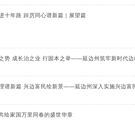
进十年路 踔厉同心谱新篇 | 展望篇
之势 成长治之业 行固本之举——延边州筑牢新时代
理谱新篇 兴边富民绘新景——延边州深入实施兴边富
| 共绘家国万里同春的盛世华章