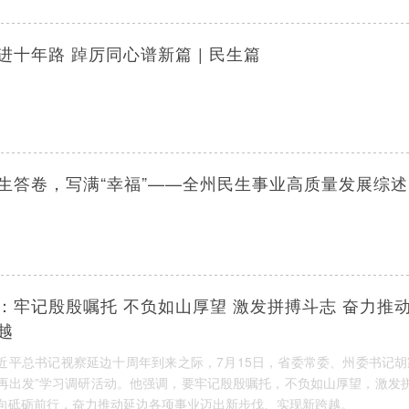
进十年路 踔厉同心谱新篇 | 民生篇
生答卷，写满“幸福”——全州民生事业高质量发展综述
：牢记殷殷嘱托 不负如山厚望 激发拼搏斗志 奋力推
越
近平总书记视察延边十周年到来之际，7月15日，省委常委、州委书记胡
再出发”学习调研活动。他强调，要牢记殷殷嘱托，不负如山厚望，激发
向砥砺前行，奋力推动延边各项事业迈出新步伐、实现新跨越。