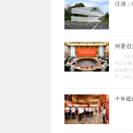
汪清：
州委召
7月
州上下要
渝沿着习
庆，州人
十年砥