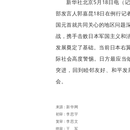
新华社北京5月18日电（
部发言人郭嘉昆18日在例行记
国元首就共同关心的地区问题深
战，携手击败日本军国主义和
发展奠定了基础。当前日本右
际社会高度警惕。日方最应当做
突进，回到睦邻友好、和平发
会。
来源：
新华网
初审：
李思宇
复审：
李思文
终审：
王军