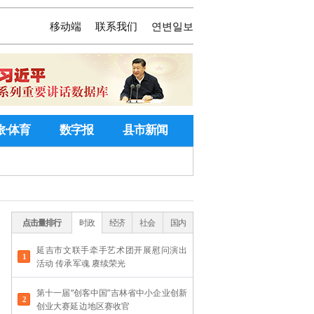
移动端
联系我们
연변일보
旅·体育
数字报
县市新闻
点击量排行
时政
经济
社会
国内
延吉市文联手牵手艺术团开展慰问演出
活动 传承军魂 赓续荣光
第十一届“创客中国”吉林省中小企业创新
创业大赛延边地区赛收官