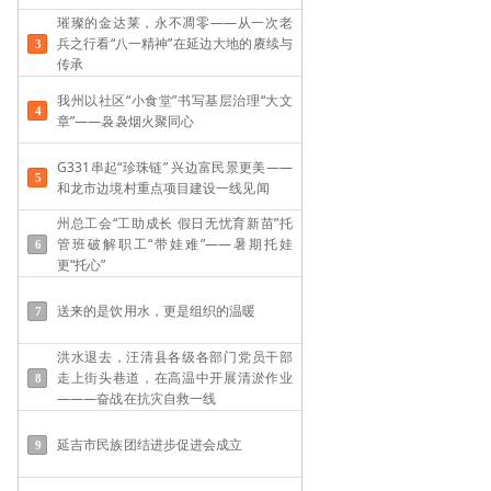
璀璨的金达莱，永不凋零——从一次老
兵之行看“八一精神”在延边大地的赓续与
传承
我州以社区“小食堂”书写基层治理“大文
章”——袅袅烟火聚同心
G331串起“珍珠链” 兴边富民景更美——
和龙市边境村重点项目建设一线见闻
州总工会“工助成长 假日无忧育新苗”托
管班破解职工“带娃难”——​暑期托娃
更“托心”
送来的是饮用水，更是组织的温暖
洪水退去，汪清县各级各部门党员干部
走上街头巷道，在高温中开展清淤作业
———奋战在抗灾自救一线
延吉市民族团结进步促进会成立